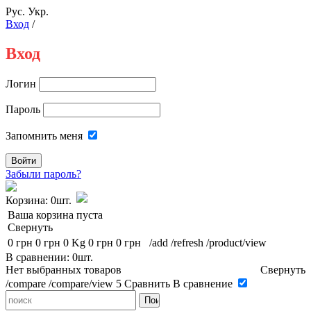
Рус.
Укр.
Вход
/
Вход
Логин
Пароль
Запомнить меня
Забыли пароль?
Корзина:
0шт.
Ваша корзина пуста
Свернуть
0 грн
0 грн
0 Kg
0 грн
0 грн
/add
/refresh
/product/view
В сравнении: 0шт.
Нет выбранных товаров
Свернуть
/compare
/compare/view
5
Сравнить
В сравнение