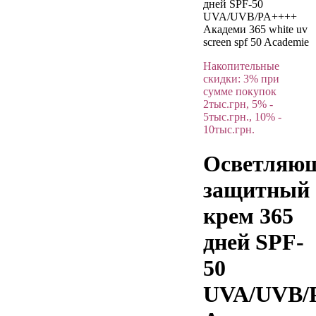
дней SPF-50
UVA/UVB/PA++++
Академи 365 white uv
screen spf 50 Academie
Накопительные
скидки: 3% при
сумме покупок
2тыс.грн, 5% -
5тыс.грн., 10% -
10тыс.грн.
Осветляю
защитный
крем 365
дней SPF-
50
UVA/UVB/