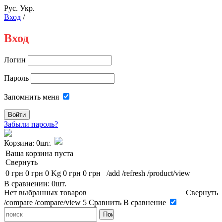
Рус.
Укр.
Вход
/
Вход
Логин
Пароль
Запомнить меня
Забыли пароль?
Корзина:
0шт.
Ваша корзина пуста
Свернуть
0 грн
0 грн
0 Kg
0 грн
0 грн
/add
/refresh
/product/view
В сравнении: 0шт.
Нет выбранных товаров
Свернуть
/compare
/compare/view
5
Сравнить
В сравнение