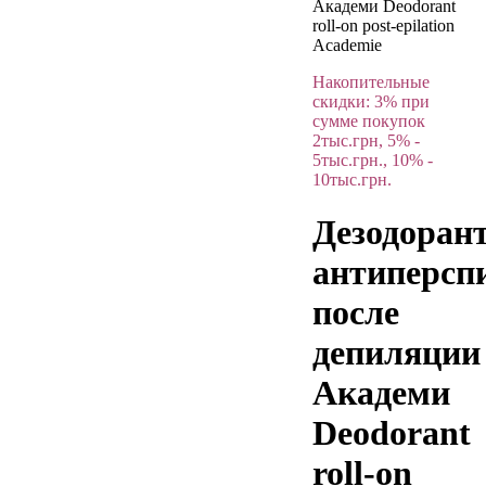
Академи Deodorant
roll-on post-epilation
Academie
Накопительные
скидки: 3% при
сумме покупок
2тыс.грн, 5% -
5тыс.грн., 10% -
10тыс.грн.
Дезодорант
антиперсп
после
депиляции
Академи
Deodorant
roll-on