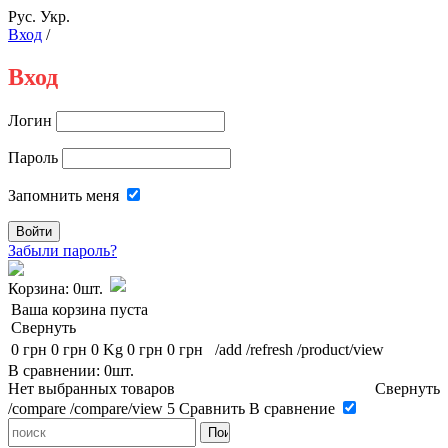
Рус.
Укр.
Вход
/
Вход
Логин
Пароль
Запомнить меня
Забыли пароль?
Корзина:
0шт.
Ваша корзина пуста
Свернуть
0 грн
0 грн
0 Kg
0 грн
0 грн
/add
/refresh
/product/view
В сравнении: 0шт.
Нет выбранных товаров
Свернуть
/compare
/compare/view
5
Сравнить
В сравнение