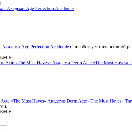
ы
 Академи Age Perfection Academie
Способствует интенсивной ре
EMIE
cte «The Must Haves» Академи Derm Acte «The Must Haves» Trav
гой.
EMIE