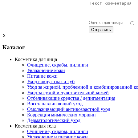
Оценка для товара
X
Каталог
Косметика для лица
Очищение, скрабы, пилинги
Увлажнение кожи
Питание кожи
Уход вокруг глаз и губ
Уход за жирной, проблемной и комбинированной к
Уход за сухой и чувствительной кожей
Отбеливающие средства / депигментация
Восстанавливающий уход
Омолаживающий антивозрастной уход
Коррекция мимических морщин
Дерматологический уход
Косметика для тела
Очищение, скрабы, пилинги
Увлажнение и питание кожи