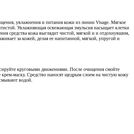
ищения, увлажнения и питания кожи из линии Visage. Мягкое
рхатистой. Увлажняющая освежающая эмульсия насыщает клетки
ения средства кожа выглядит чистой, мягкой и и отдохнувшим,
ивает за кожей, делая ее напитанной, мягкой, упругой и
ассируйте круговыми движениями. После очищения смойте
е крем-маску. Средство наносят щедрым слоем на чистую кожу
 смывают водой.