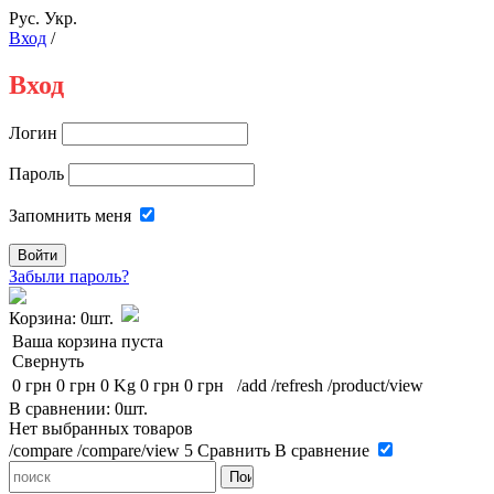
Рус.
Укр.
Вход
/
Вход
Логин
Пароль
Запомнить меня
Забыли пароль?
Корзина:
0шт.
Ваша корзина пуста
Свернуть
0 грн
0 грн
0 Kg
0 грн
0 грн
/add
/refresh
/product/view
В сравнении: 0шт.
Нет выбранных товаров
/compare
/compare/view
5
Сравнить
В сравнение