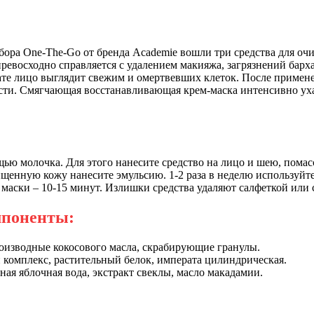
бора One-The-Go от бренда Academie вошли три средства для оч
превосходно справляется с удалением макияжа, загрязнений ба
тате лицо выглядит свежим и омертвевших клеток. После примен
сти. Смягчающая восстанавливающая крем-маска интенсивно ухаж
щью молочка. Для этого нанесите средство на лицо и шею, пом
ищенную кожу нанесите эмульсию. 1-2 раза в неделю используйт
маски – 10-15 минут. Излишки средства удаляют салфеткой или
поненты:
роизводные кокосового масла, скрабирующие гранулы.
 комплекс, растительный белок, императа цилиндрическая.
ная яблочная вода, экстракт свеклы, масло макадамии.