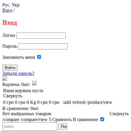
Рус.
Укр.
Вход
/
Вход
Логин
Пароль
Запомнить меня
Забыли пароль?
Корзина:
0шт.
Ваша корзина пуста
Свернуть
0 грн
0 грн
0 Kg
0 грн
0 грн
/add
/refresh
/product/view
В сравнении: 0шт.
Нет выбранных товаров
Свернуть
/compare
/compare/view
5
Сравнить
В сравнение