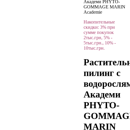
Академи PHYTO-
GOMMAGE MARIN
Academie
Накопительные
скидки: 3% при
сумме покупок
2тыс.грн, 5% -
5тыс.грн., 10% -
10тыс.грн.
Раститель
пилинг с
водоросля
Академи
PHYTO-
GOMMAG
MARIN