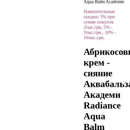
Aqua Balm Academie
Накопительные
скидки: 3% при
сумме покупок
2тыс.грн, 5% -
5тыс.грн., 10% -
10тыс.грн.
Абрикосо
крем -
сияние
Аквабальз
Академи
Radiance
Aqua
Balm