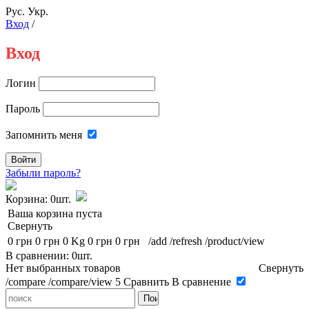
Рус.
Укр.
Вход
/
Вход
Логин
Пароль
Запомнить меня
Забыли пароль?
Корзина:
0шт.
Ваша корзина пуста
Свернуть
0 грн
0 грн
0 Kg
0 грн
0 грн
/add
/refresh
/product/view
В сравнении: 0шт.
Нет выбранных товаров
Свернуть
/compare
/compare/view
5
Сравнить
В сравнение