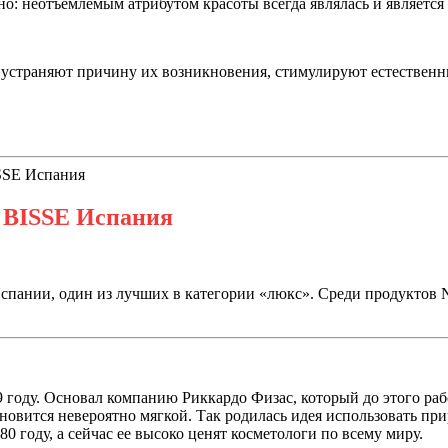
о: неотъемлемым атрибутом красоты всегда являлась и является 
 устраняют причину их возникновения, стимулируют естественны
SSE Испания
 BISSE Испания
пании, один из лучших в категории «люкс». Среди продуктов N
9 году. Основал компанию Риккардо Физас, который до этого р
новится невероятно мягкой. Так родилась идея использовать пр
 году, а сейчас ее высоко ценят косметологи по всему миру.