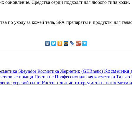
их обновление. Средства серии подходят для любого типа кожи.
тва по уходу за кожей тела, SPA-препараты и продукты для та
Косметика 
осметика Skeyndor
Косметика Жернетик (GERnetic)
остковые прыщи
Постакне
Профессиональная косметика Тальго
Растительные ингредиенты в космети
чение угревой сыпи