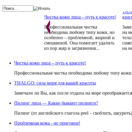
THAL
Чистка кожи лица – путь к красоте!
крас
Профессиональная чистка
Заме
необходима любому типу кожи, но
на м
особенно – проблемной, жирной и
тела
смешанной. Она помогает удалить
сияю
из пор жир и загрязнения...
на н
Косм
Фран
Проблемная кожа - не приговор!
Чистка кожи лица – путь к красоте!
Преп
Стандарты красоты меняются год за
косм
Профессиональная чистка необходима любому типу кожи, 
годом. Постоянно одно:
устр
неотъемлемым атрибутом красоты
возн
THALGO: сила моря для вашей красоты
всегда являлась и является
есте
идеальная кожа и чистое лицо.
восс
Замечали ли Вы, как после отдыха на море преображается
Пилинг лица — Какие бывают пилинги?
Пилинг (от английского глагола peel – скоблить, шкурить
Проблемная кожа - не приговор!