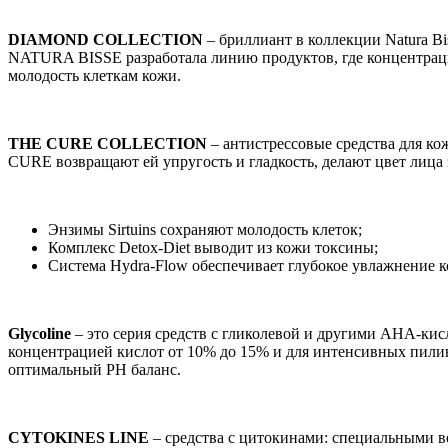
DIAMOND COLLECTION
– бриллиант в коллекции Natura B
NATURA BISSE разработала линию продуктов, где концентраци
молодость клеткам кожи.
THE
CURE
COLLECTION
– антистрессовые средства для к
CURE возвращают ей упругость и гладкость, делают цвет лица
Энзимы Sirtuins сохраняют молодость клеток;
Комплекс Detox-Diet выводит из кожи токсины;
Система Hydra-Flow обеспечивает глубокое увлажнение к
Glycoline
– это серия средств с гликолевой и другими AHA-кис
концентрацией кислот от 10% до 15% и для интенсивных пилин
оптимальный PH баланс.
CYTOKINES LINE
– средства с цитокинами: специальными в