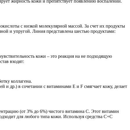
ирует жирность кожи и препятствует появлению воспалений.
нокислоты с низкой молекулярной массой. За счет их продукты
ной и упругой. Линия представлена шестью продуктами:
увствительность кожи – это реакция на не подходящую
став входят:
ботку коллагена.
ей и др.) в сочетании с витаминами E и F смягчает кожу, делает
нтрацию (от 3% до 6%) чистого витамина C. Этот витамин
подходит для любого типа кожи. Используя средства C+C