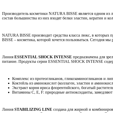
Производитель косметики NATURA BISSE является одним из ли
состав большинства из них входят белки эластин, кератин и к
NATURA BISSE производит средства класса люкс, в которых пр
BISSE – косметика, которой хочется пользоваться. Сегодня м
Линия
ESSENTIAL SHOCK INTENSE
предназначена для зре
питание. Продукты серии ESSENTIAL SHOCK INTENSE содер
Комплекс из протеогликанов, гликозаминогликанов и лип
Коктейль из аминокислот (коллаген, эластин и аминокис
Экстракт корня ириса флорентийского, богатый растител
Витамины C, Е, F: природные антиоксиданты, замедляют 
Линия
STABILIZING LINE
создана для жирной и комбиниров