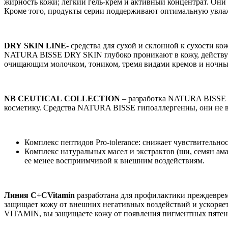
жирность кожи; легкий гель-крем и активный концентрат. Они
Кроме того, продукты серии поддерживают оптимальную увла
DRY
SKIN
LINE
- средства для сухой и склонной к сухости к
NATURA BISSE DRY SKIN глубоко проникают в кожу, действуют
очищающим молочком, тоником, тремя видами кремов и ночны
NB
CEUTICAL
COLLECTION
– разработка NATURA BISSE д
косметику. Средства NATURA BISSE гипоаллергенны, они не в
Комплекс пептидов Pro-tolerance: снижает чувствительно
Комплекс натуральных масел и экстрактов (ши, семян амар
ее менее восприимчивой к внешним воздействиям.
Линия
C
+
C
Vitamin
разработана для профилактики преждеврем
защищает кожу от внешних негативных воздействий и ускоряет 
VITAMIN, вы защищаете кожу от появления пигментных пятен,