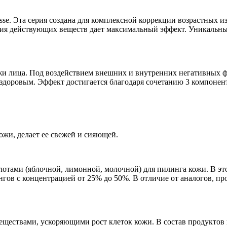
isse. Эта серия создана для комплексной коррекции возрастных 
я действующих веществ дает максимальный эффект. Уникальный
ожи лица. Под воздействием внешних и внутренних негативных ф
 здоровым. Эффект достигается благодаря сочетанию 3 компонен
ожи, делает ее свежей и сияющей.
лотами (яблочной, лимонной, молочной) для пилинга кожи. В эт
гов с концентрацией от 25% до 50%. В отличие от аналогов, пр
еществами, ускоряющими рост клеток кожи. В состав продуктов 