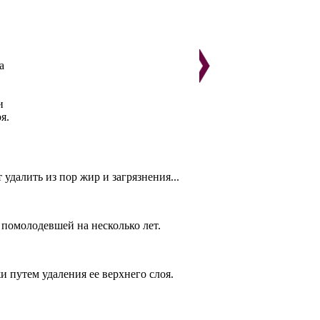
а
и
я.
далить из пор жир и загрязнения...
 помолодевшей на несколько лет.
и путем удаления ее верхнего слоя.