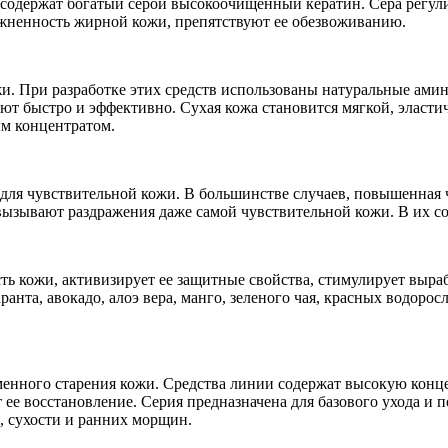
 содержат богатый серой высокоочищенный кератин. Сера регул
жненность жирной кожи, препятствуют ее обезвоживанию.
ожи. При разработке этих средств использованы натуральные ами
 быстро и эффективно. Сухая кожа становится мягкой, эластич
м концентратом.
ля чувствительной кожи. В большинстве случаев, повышенная ч
ызывают раздражения даже самой чувствительной кожи. В их со
сть кожи, активизирует ее защитные свойства, стимулирует выра
анта, авокадо, алоэ вера, манго, зеленого чая, красных водоросл
енного старения кожи. Средства линии содержат высокую конце
ее восстановление. Серия предназначена для базового ухода и 
 сухости и ранних морщин.