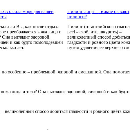
GO: сила моря для вашей
Пилинг лица — Какие бывают
оты
пилинги?
чали ли Вы, как после отдыха
Пилинг (от английского глагол
оре преображается кожа лица и
peel – скоблить, шкурить) –
? Она выглядит здоровой,
великолепный способ добиться
щей и как будто помолодевшей
гладкости и ровного цвета кож
есколько лет.
путем удаления ее верхнего сло
етика GERNETIC - из
ции с любовью
араты не просто решают
етические проблемы, а
но особенно – проблемной, жирной и смешанной. Она помогает у
аняют причину их
икновения, стимулируют
ственные свойства кожи
танавливаться.
 кожа лица и тела? Она выглядит здоровой, сияющей и как будто
) – великолепный способ добиться гладкости и ровного цвета кож