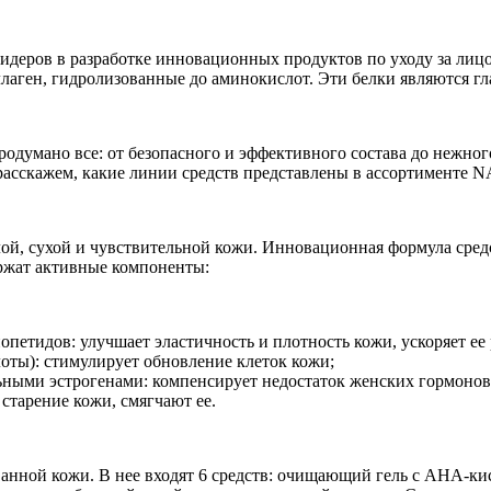
деров в разработке инновационных продуктов по уходу за лицо
оллаген, гидролизованные до аминокислот. Эти белки являются 
одумано все: от безопасного и эффективного состава до нежног
ы расскажем, какие линии средств представлены в ассортименте
лой, сухой и чувствительной кожи. Инновационная формула сред
жат активные компоненты:
опетидов: улучшает эластичность и плотность кожи, ускоряет ее
лоты): стимулирует обновление клеток кожи;
ьными эстрогенами: компенсирует недостаток женских гормонов
старение кожи, смягчают ее.
анной кожи. В нее входят 6 средств: очищающий гель с AHA-ки