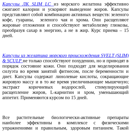
Капсулы ЛК SLIM LC
из морского желатина эффективно
сжигают калории и ускоряют выведение жиров. Капсулы
представляют собой комбинацию активных веществ: зеленого
кофе, гуараны, зеленого чая и хрома. Они расщепляют
жировые отложения и способствуют метаболизму глюкозы,
преобразуя сахар в энергию, а не в жир. Курс приема – 15
дней.
Капсулы из желатина морского происхождения SVELT (SLIM)
& SCULP
не только способствуют похудению, но и приводят в
порядок состояние кожи. Они подходят для моделирования
силуэта во время занятий фитнесом, после беременности и
диет. Капсулы содержат линолевые кислоты, сокращающие
жировую массу и в то же время увеличивающие мышечную;
экстракт коричневых водорослей, стимулирующий
расщепление жиров, L-карнитин и хром, уменьшающий
аппетит. Применяются курсом по 15 дней.
Все растительные биологически-активные препараты
наиболее эффективны в комплексе с физическими
упражнениями и правильным, здоровым питанием. Такой