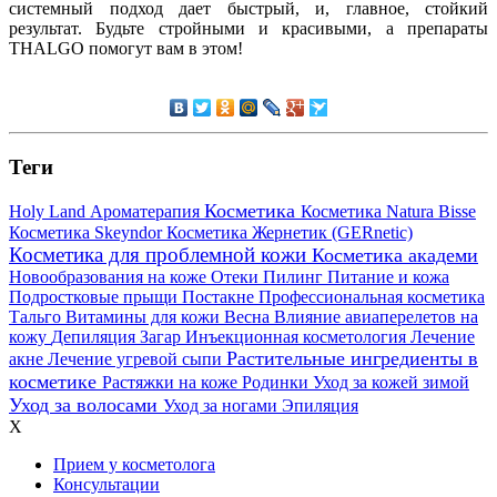
системный подход дает быстрый, и, главное, стойкий
результат. Будьте стройными и красивыми, а препараты
THALGO помогут вам в этом!
Теги
Косметика
Holy Land
Ароматерапия
Косметика Natura Bisse
Косметика Skeyndor
Косметика Жернетик (GERnetic)
Косметика для проблемной кожи
Косметика академи
Новообразования на коже
Отеки
Пилинг
Питание и кожа
Подростковые прыщи
Постакне
Профессиональная косметика
Тальго
Витамины для кожи
Весна
Влияние авиаперелетов на
кожу
Депиляция
Загар
Инъекционная косметология
Лечение
Растительные ингредиенты в
акне
Лечение угревой сыпи
косметике
Растяжки на коже
Родинки
Уход за кожей зимой
Уход за волосами
Уход за ногами
Эпиляция
X
Прием у косметолога
Консультации