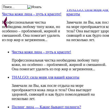
THALGO: сила моря для
Чистка кожи лица – путь к красоте!
красоты
Профессиональная чистка
Замечали ли Вы, как пос
необходима любому типу кожи, но
на море преображается к
особенно – проблемной, жирной и
тела? Она выглядит здор
смешанной. Она помогает удалить
сияющей и как будто по
из пор жир и загрязнения...
на несколько лет.
Косметика GERNETIC - 
Франции с любовью
Проблемная кожа - не приговор!
Чистка кожи лица – путь к красоте!
Препараты не просто ре
Стандарты красоты меняются год за
косметические проблемы,
Профессиональная чистка необходима любому типу
годом. Постоянно одно:
устраняют причину их
кожи, но особенно – проблемной, жирной и смешанной.
неотъемлемым атрибутом красоты
возникновения, стимули
Она помогает удалить из пор жир и загрязнения...
всегда являлась и является
естественные свойства к
идеальная кожа и чистое лицо.
восстанавливаться.
THALGO: сила моря для вашей красоты
Замечали ли Вы, как после отдыха на море
преображается кожа лица и тела? Она выглядит
здоровой, сияющей и как будто помолодевшей на
несколько лет.
Пилинг лица — Какие бывают пилинги?