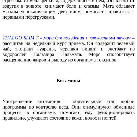
стрессом. Семена фенхеля, содержащиеся в нем, избавляют от
вздутия в животе, снимают боли и спазмы. Мята обладает
мягким успокаивающим действием, помогает справиться с
нервными перегрузками.
THALGO SLIM 7 - морс для похудения с клюквенным вкусом
–
рассчитан на недельный курс приема. Он содержит зеленый
чай, экстракт гуараны, черешки вишни и экстракт из
водорослей Пальмира Пальмата. Морс способствует
расщеплению жиров и выводу из организма токсинов.
Витамины
Употребление витаминов – обязательный этап любой
программы по контролю веса. Они стимулируют обменные
процессы в организме, помогают ему функционировать
правильно, улучшают состояние кожи, волос и ногтей.