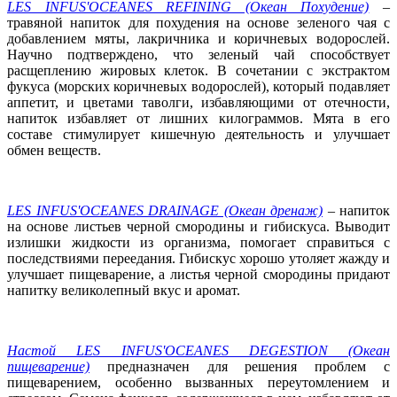
LES INFUS'OCEANES REFINING (Океан Похудение)
–
травяной напиток для похудения на основе зеленого чая с
добавлением мяты, лакричника и коричневых водорослей.
Научно подтверждено, что зеленый чай способствует
расщеплению жировых клеток. В сочетании с экстрактом
фукуса (морских коричневых водорослей), который подавляет
аппетит, и цветами таволги, избавляющими от отечности,
напиток избавляет от лишних килограммов. Мята в его
составе стимулирует кишечную деятельность и улучшает
обмен веществ.
LES INFUS'OCEANES DRAINAGE (Океан дренаж)
– напиток
на основе листьев черной смородины и гибискуса. Выводит
излишки жидкости из организма, помогает справиться с
последствиями переедания. Гибискус хорошо утоляет жажду и
улучшает пищеварение, а листья черной смородины придают
напитку великолепный вкус и аромат.
Настой LES INFUS'OCEANES DEGESTION (Океан
пищеварение)
предназначен для решения проблем с
пищеварением, особенно вызванных переутомлением и