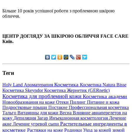
Більше 10 років успішної роботи з проблемною шкірою
обличчя.
ЦЕНТР ДОГЛЯДУ ЗА ШКІРОЮ ОБЛИЧЧЯ FACE CARE
Київ.
Теги
Косметика
Holy Land
Ароматерапия
Косметика Natura Bisse
Косметика Skeyndor
Косметика Жернетик (GERnetic)
Косметика для проблемной кожи
Косметика академи
Новообразования на коже
Отеки
Пилинг
Питание и кожа
Подростковые прыщи
Постакне
Профессиональная косметика
Тальго
Витамины для кожи
Весна
Влияние авиаперелетов на
кожу
Депиляция
Загар
Инъекционная косметология
Лечение
Растительные ингредиенты в
акне
Лечение угревой сыпи
косметике
Растяжки на коже
Родинки
Уход за кожей зимой