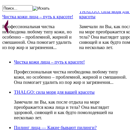
THALGO: сила моря для
Чистка кожи лица – путь к красоте!
красоты
Профессиональная чистка
Замечали ли Вы, как пос
необходима любому типу кожи, но
на море преображается к
особенно – проблемной, жирной и
тела? Она выглядит здор
смешанной. Она помогает удалить
сияющей и как будто по
из пор жир и загрязнения...
на несколько лет.
Косметика GERNETIC - 
Франции с любовью
Проблемная кожа - не приговор!
Чистка кожи лица – путь к красоте!
Препараты не просто ре
Стандарты красоты меняются год за
косметические проблемы,
Профессиональная чистка необходима любому типу
годом. Постоянно одно:
устраняют причину их
кожи, но особенно – проблемной, жирной и смешанной.
неотъемлемым атрибутом красоты
возникновения, стимули
Она помогает удалить из пор жир и загрязнения...
всегда являлась и является
естественные свойства к
идеальная кожа и чистое лицо.
восстанавливаться.
THALGO: сила моря для вашей красоты
Замечали ли Вы, как после отдыха на море
преображается кожа лица и тела? Она выглядит
здоровой, сияющей и как будто помолодевшей на
несколько лет.
Пилинг лица — Какие бывают пилинги?