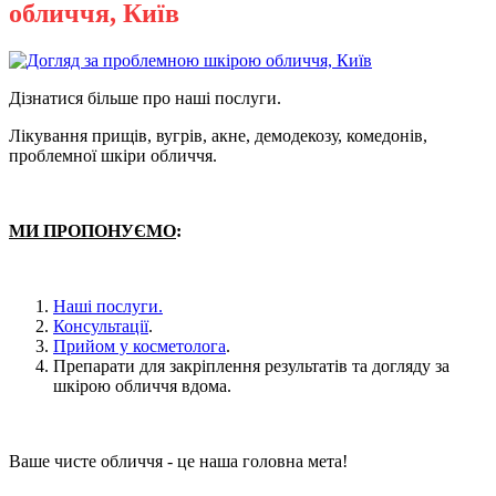
обличчя, Київ
Дізнатися більше про наші послуги.
Лікування прищів, вугрів, акне, демодекозу, комедонів,
проблемної шкіри обличчя.
МИ ПРОПОНУЄМО
:
Наші послуги.
Консультації
.
Прийом у косметолога
.
Препарати для закріплення результатів та догляду за
шкірою обличчя вдома.
Ваше чисте обличчя - це наша головна мета!