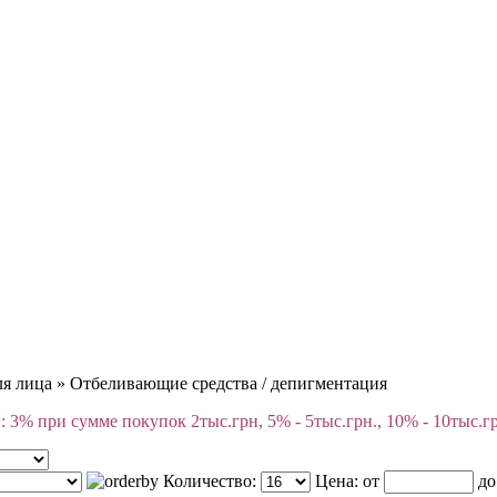
ля лица
»
Отбеливающие средства / депигментация
 3% при сумме покупок 2тыс.грн, 5% - 5тыс.грн., 10% - 10тыс.г
Количество:
Цена:
от
д