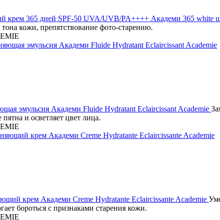
 крем 365 дней SPF-50 UVA/UVB/PA++++ Академи 365 white uv 
тона кожи, препятствование фото-старению.
EMIE
ая эмульсия Академи Fluide Hydratant Eclaircissant Academie
За
пятна и осветляет цвет лица.
EMIE
ий крем Академи Creme Hydratante Eclaircissante Academie
Уме
гает бороться с признаками старения кожи.
EMIE