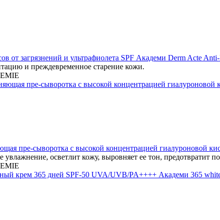
ов от загрязнений и ультрафиолета SPF Академи Derm Acte Ant
тацию и преждевременное старение кожи.
EMIE
ая пре-сыворотка с высокой концентрацией гиалуроновой кислоты
 увлажнение, осветлит кожу, выровняет ее тон, предотвратит п
EMIE