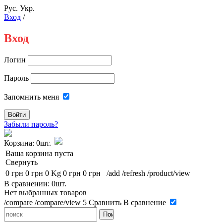
Рус.
Укр.
Вход
/
Вход
Логин
Пароль
Запомнить меня
Забыли пароль?
Корзина:
0шт.
Ваша корзина пуста
Свернуть
0 грн
0 грн
0 Kg
0 грн
0 грн
/add
/refresh
/product/view
В сравнении: 0шт.
Нет выбранных товаров
/compare
/compare/view
5
Сравнить
В сравнение