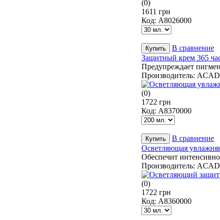
(0)
1611 грн
Код:
A8026000
В сравнение
Защитный крем 365 час
Предупреждает пигмен
Производитель:
ACAD
(0)
1722 грн
Код:
A8370000
В сравнение
Осветляющая увлажняющ
Обеспечит интенсивное
Производитель:
ACAD
(0)
1722 грн
Код:
A8360000