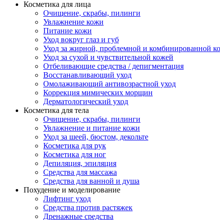
Косметика для лица
Очищение, скрабы, пилинги
Увлажнение кожи
Питание кожи
Уход вокруг глаз и губ
Уход за жирной, проблемной и комбинированной к
Уход за сухой и чувствительной кожей
Отбеливающие средства / депигментация
Восстанавливающий уход
Омолаживающий антивозрастной уход
Коррекция мимических морщин
Дерматологический уход
Косметика для тела
Очищение, скрабы, пилинги
Увлажнение и питание кожи
Уход за шеей, бюстом, декольте
Косметика для рук
Косметика для ног
Депиляция, эпиляция
Средства для массажа
Средства для ванной и душа
Похудение и моделирование
Лифтинг уход
Средства против растяжек
Дренажные средства