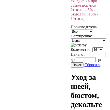
скидки: 3% при
сумме покупок
2тыс.грн, 5% -
5тыс.грн., 10% -
10тыс.грн.
Производитель:
Сортировка:
Количество:
Цена:
от
до
грн
Сбросить
Уход за
шеей,
бюстом,
декольте