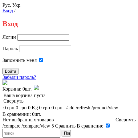
Рус.
Укр.
Вход
/
Вход
Логин
Пароль
Запомнить меня
Забыли пароль?
Корзина:
0шт.
Ваша корзина пуста
Свернуть
0 грн
0 грн
0 Kg
0 грн
0 грн
/add
/refresh
/product/view
В сравнении: 0шт.
Нет выбранных товаров
Свернуть
/compare
/compare/view
5
Сравнить
В сравнение