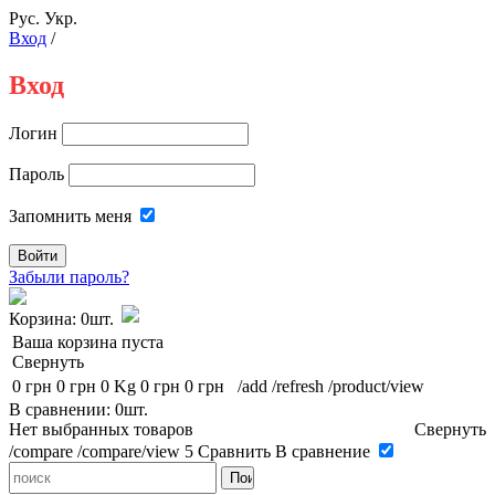
Рус.
Укр.
Вход
/
Вход
Логин
Пароль
Запомнить меня
Забыли пароль?
Корзина:
0шт.
Ваша корзина пуста
Свернуть
0 грн
0 грн
0 Kg
0 грн
0 грн
/add
/refresh
/product/view
В сравнении: 0шт.
Нет выбранных товаров
Свернуть
/compare
/compare/view
5
Сравнить
В сравнение