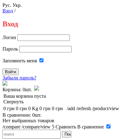
Рус.
Укр.
Вход
/
Вход
Логин
Пароль
Запомнить меня
Забыли пароль?
Корзина:
0шт.
Ваша корзина пуста
Свернуть
0 грн
0 грн
0 Kg
0 грн
0 грн
/add
/refresh
/product/view
В сравнении: 0шт.
Нет выбранных товаров
/compare
/compare/view
5
Сравнить
В сравнение