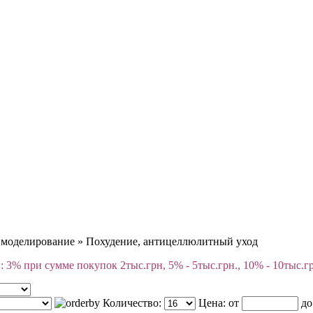
 моделирование
»
Похудение, антицеллюлитный уход
 3% при сумме покупок 2тыс.грн, 5% - 5тыс.грн., 10% - 10тыс.г
Количество:
Цена:
от
д