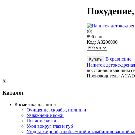
Похудение
(0)
896 грн
Код:
А3206000
В сравнение
Напиток детокс-дренаж
восстанавливающим св
Производитель:
ACAD
X
Каталог
Косметика для лица
Очищение, скрабы, пилинги
Увлажнение кожи
Питание кожи
Уход вокруг глаз и губ
Уход за жирной, проблемной и комбинированной к