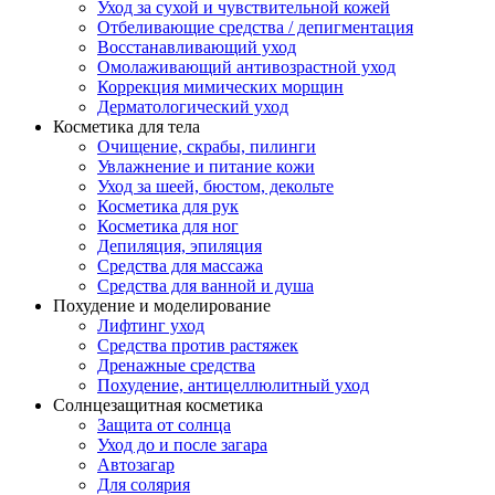
Уход за сухой и чувствительной кожей
Отбеливающие средства / депигментация
Восстанавливающий уход
Омолаживающий антивозрастной уход
Коррекция мимических морщин
Дерматологический уход
Косметика для тела
Очищение, скрабы, пилинги
Увлажнение и питание кожи
Уход за шеей, бюстом, декольте
Косметика для рук
Косметика для ног
Депиляция, эпиляция
Средства для массажа
Средства для ванной и душа
Похудение и моделирование
Лифтинг уход
Средства против растяжек
Дренажные средства
Похудение, антицеллюлитный уход
Солнцезащитная косметика
Защита от солнца
Уход до и после загара
Автозагар
Для солярия