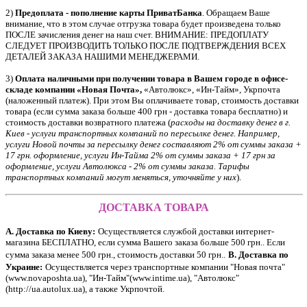
2)
Предоплата - пополнение карты ПриватБанка
. Обращаем Ваше
внимание, что в этом случае отгрузка товара будет произведена только
ПОСЛЕ зачисления денег на наш счет. ВНИМАНИЕ: ПРЕДОПЛАТУ
СЛЕДУЕТ ПРОИЗВОДИТЬ ТОЛЬКО ПОСЛЕ ПОДТВЕРЖДЕНИЯ ВСЕХ
ДЕТАЛЕЙ ЗАКАЗА НАШИМИ МЕНЕДЖЕРАМИ.
3)
Оплата наличными при получении товара в Вашем городе в офисе-
складе компании «Новая Почта»,
«Автолюкс», «Ин-Тайм», Укрпочта
(наложенный платеж). При этом Вы оплачиваете товар, стоимость доставки
товара (если сумма заказа больше 400 грн - доставка товара бесплатно) и
стоимость доставки возвратного платежа (
расходы на доставку денег в г.
Киев - услуги транспортных компаний по пересылке денег. Например,
услуги Новой почты за пересылку денег составляют 2% от суммы заказа +
17 грн. оформление, услуги Ин-Тайма 2% от суммы заказа + 17 грн за
оформление, услуги Автолюкса - 2% от суммы заказа. Тарифы
транспортных компаний могут меняться, уточняйте у них
).
ДОСТАВКА ТОВАРА
А. Доставка по Киеву:
Осуществляется службой доставки интернет-
магазина БЕСПЛАТНО, если сумма Вашего заказа больше 500 грн.. Если
сумма заказа менее 500 грн., стоимость доставки 50 грн..
В. Доставка по
Украине:
Осуществляется через транспортные компании "Новая почта"
(www.novaposhta.ua), "Ин-Тайм"(www.intime.ua), "Автолюкс"
(http://ua.autolux.ua), а также Укрпочтой.