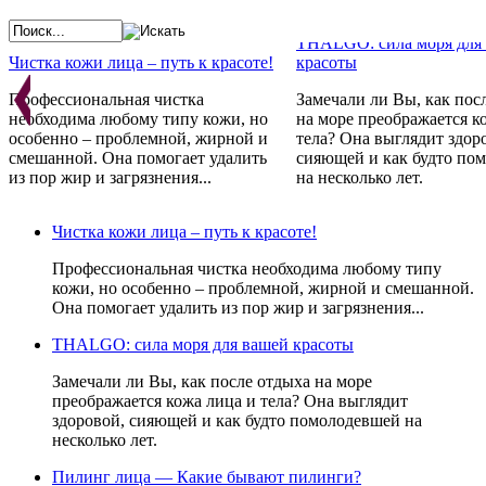
THALGO: сила моря для
Чистка кожи лица – путь к красоте!
красоты
Профессиональная чистка
Замечали ли Вы, как пос
необходима любому типу кожи, но
на море преображается к
особенно – проблемной, жирной и
тела? Она выглядит здор
смешанной. Она помогает удалить
сияющей и как будто по
из пор жир и загрязнения...
на несколько лет.
Косметика GERNETIC - 
Франции с любовью
Проблемная кожа - не приговор!
Чистка кожи лица – путь к красоте!
Препараты не просто ре
Стандарты красоты меняются год за
косметические проблемы,
Профессиональная чистка необходима любому типу
годом. Постоянно одно:
устраняют причину их
кожи, но особенно – проблемной, жирной и смешанной.
неотъемлемым атрибутом красоты
возникновения, стимули
Она помогает удалить из пор жир и загрязнения...
всегда являлась и является
естественные свойства к
идеальная кожа и чистое лицо.
восстанавливаться.
THALGO: сила моря для вашей красоты
Замечали ли Вы, как после отдыха на море
преображается кожа лица и тела? Она выглядит
здоровой, сияющей и как будто помолодевшей на
несколько лет.
Пилинг лица — Какие бывают пилинги?