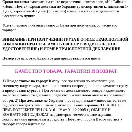
Сроки поставки смотрите на сайте перевозчика «Автолюкс», «Ин-Тайм» и
«Новая Почта». Сроки доставки по Украине транспортными компаниями 1-
2 дня, Укрпочтой 4-7 дней (примерно) в зависимости от отдалённости
населенного пункта.
Услуги перевозчика оплачиваются Вами при получении, согласно его
тарифов.
ВНИМАНИЕ: ПРИ ПОЛУЧЕНИИ ГРУЗА В ОФИСЕ ТРАНСПОРТНОЙ
КОМПАНИИ ПРИ СЕБЕ ИМЕТЬ ПАСПОРТ (ВОДИТЕЛЬСКОЕ
УДОСТОВЕРЕНИЕ) И НОМЕР ТРАНСПОРТНОЙ ДЕКЛАРАЦИИ!
Номер транспортной декларации предоставляется нами.
КАЧЕСТВО ТОВАРА, ГАРАНТИЯ И ВОЗВРАТ
1)
При доставке по городу Киеву
: все претензии по комплектации,
внешнему виду товара, наличии внешних повреждений принимаются сразу
в присутствии курьера. При отказе от доставленного товара надлежащего
качества стоимость доставки подлежит обязательной оплате и составляет
50 грн.
2)
При доставке по Украине
: продукция надлежащего качества не
подлежат возврату или обмену. Согласно Закону Украины "O ЗАЩИТЕ
ПРАВ ПОТРЕБИТЕЛЕЙ"(№ 3161-IV от 01.12.2005 г.) ОБМЕНУ И
ВОЗВРАТУ НЕ ПОДЛЕЖАТ парфюмерно-косметические изделия,
лекарственные препараты и средства. Поэтому, просим Вас отнестись к
выбору товара бдительно.