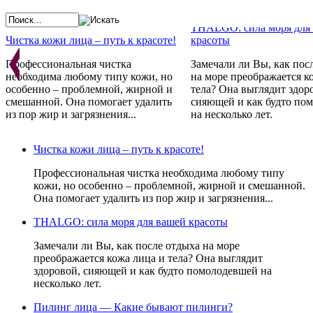
THALGO: сила моря для
Чистка кожи лица – путь к красоте!
красоты
Профессиональная чистка
Замечали ли Вы, как пос
необходима любому типу кожи, но
на море преображается к
особенно – проблемной, жирной и
тела? Она выглядит здор
смешанной. Она помогает удалить
сияющей и как будто по
из пор жир и загрязнения...
на несколько лет.
Косметика GERNETIC - 
Франции с любовью
Проблемная кожа - не приговор!
Чистка кожи лица – путь к красоте!
Препараты не просто ре
Стандарты красоты меняются год за
косметические проблемы,
Профессиональная чистка необходима любому типу
годом. Постоянно одно:
устраняют причину их
кожи, но особенно – проблемной, жирной и смешанной.
неотъемлемым атрибутом красоты
возникновения, стимули
Она помогает удалить из пор жир и загрязнения...
всегда являлась и является
естественные свойства к
идеальная кожа и чистое лицо.
восстанавливаться.
THALGO: сила моря для вашей красоты
Замечали ли Вы, как после отдыха на море
преображается кожа лица и тела? Она выглядит
здоровой, сияющей и как будто помолодевшей на
несколько лет.
Пилинг лица — Какие бывают пилинги?