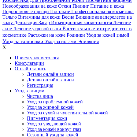
Косметика академи
Новообразования на коже
Отеки
Пилинг
Питание и кожа
Подростковые прыщи
Постакне
Профессиональная косметика
Тальго
Витамины для кожи
Весна
Влияние авиаперелетов на
кожу
Депиляция
Загар
Инъекционная косметология
Лечение
Растительные ингредиенты в
акне
Лечение угревой сыпи
косметике
Растяжки на коже
Родинки
Уход за кожей зимой
Уход за волосами
Уход за ногами
Эпиляция
X
Прием у косметолога
Консультации
Онлайн запись
Детали онлайн записи
Детали онлайн записи
Регистрация
Уход за лицом
Чистка лица
Уход за проблемной кожей
Уход за жирной кожей
Уход за сухой и чувствительной кожей
Пигментация кожи
Уход за увядающей кожей
Уход за кожей вокруг глаз
Сезонный уход за кожей