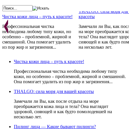
THALGO: сила моря для
Чистка кожи лица – путь к красоте!
красоты
Профессиональная чистка
Замечали ли Вы, как пос
необходима любому типу кожи, но
на море преображается к
особенно – проблемной, жирной и
тела? Она выглядит здор
смешанной. Она помогает удалить
сияющей и как будто по
из пор жир и загрязнения...
на несколько лет.
Косметика GERNETIC - 
Франции с любовью
Проблемная кожа - не приговор!
Чистка кожи лица – путь к красоте!
Препараты не просто ре
Стандарты красоты меняются год за
косметические проблемы,
Профессиональная чистка необходима любому типу
годом. Постоянно одно:
устраняют причину их
кожи, но особенно – проблемной, жирной и смешанной.
неотъемлемым атрибутом красоты
возникновения, стимули
Она помогает удалить из пор жир и загрязнения...
всегда являлась и является
естественные свойства к
идеальная кожа и чистое лицо.
восстанавливаться.
THALGO: сила моря для вашей красоты
Замечали ли Вы, как после отдыха на море
преображается кожа лица и тела? Она выглядит
здоровой, сияющей и как будто помолодевшей на
несколько лет.
Пилинг лица — Какие бывают пилинги?