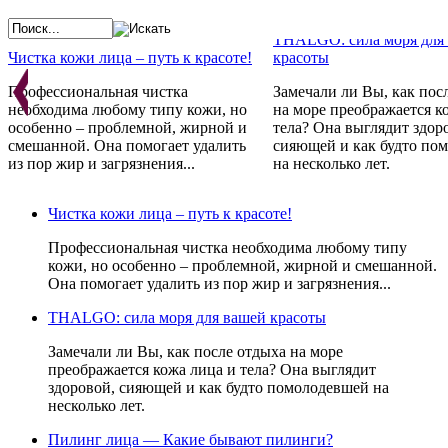
THALGO: сила моря для
Чистка кожи лица – путь к красоте!
красоты
Профессиональная чистка
Замечали ли Вы, как пос
необходима любому типу кожи, но
на море преображается к
особенно – проблемной, жирной и
тела? Она выглядит здор
смешанной. Она помогает удалить
сияющей и как будто по
из пор жир и загрязнения...
на несколько лет.
Косметика GERNETIC - 
Франции с любовью
Проблемная кожа - не приговор!
Чистка кожи лица – путь к красоте!
Препараты не просто ре
Стандарты красоты меняются год за
косметические проблемы,
Профессиональная чистка необходима любому типу
годом. Постоянно одно:
устраняют причину их
кожи, но особенно – проблемной, жирной и смешанной.
неотъемлемым атрибутом красоты
возникновения, стимули
Она помогает удалить из пор жир и загрязнения...
всегда являлась и является
естественные свойства к
идеальная кожа и чистое лицо.
восстанавливаться.
THALGO: сила моря для вашей красоты
Замечали ли Вы, как после отдыха на море
преображается кожа лица и тела? Она выглядит
здоровой, сияющей и как будто помолодевшей на
несколько лет.
Пилинг лица — Какие бывают пилинги?