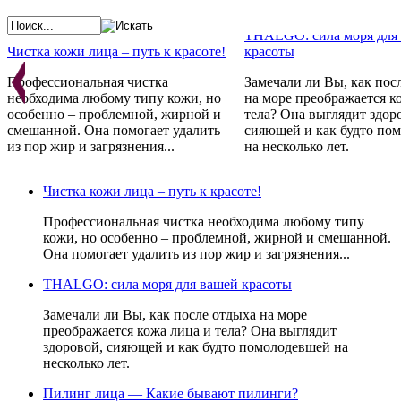
THALGO: сила моря для
Чистка кожи лица – путь к красоте!
красоты
Профессиональная чистка
Замечали ли Вы, как пос
необходима любому типу кожи, но
на море преображается к
особенно – проблемной, жирной и
тела? Она выглядит здор
смешанной. Она помогает удалить
сияющей и как будто по
из пор жир и загрязнения...
на несколько лет.
Косметика GERNETIC - 
Франции с любовью
Проблемная кожа - не приговор!
Чистка кожи лица – путь к красоте!
Препараты не просто ре
Стандарты красоты меняются год за
косметические проблемы,
Профессиональная чистка необходима любому типу
годом. Постоянно одно:
устраняют причину их
кожи, но особенно – проблемной, жирной и смешанной.
неотъемлемым атрибутом красоты
возникновения, стимули
Она помогает удалить из пор жир и загрязнения...
всегда являлась и является
естественные свойства к
идеальная кожа и чистое лицо.
восстанавливаться.
THALGO: сила моря для вашей красоты
Замечали ли Вы, как после отдыха на море
преображается кожа лица и тела? Она выглядит
здоровой, сияющей и как будто помолодевшей на
несколько лет.
Пилинг лица — Какие бывают пилинги?