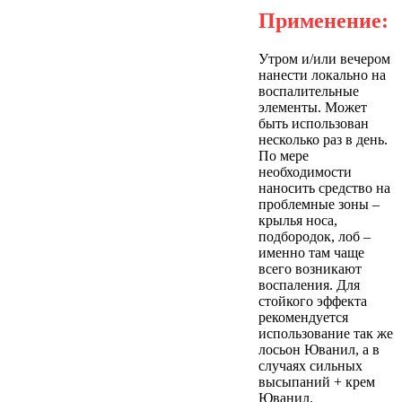
Применение:
Утром и/или вечером
нанести локально на
воспалительные
элементы. Может
быть использован
несколько раз в день.
По мере
необходимости
наносить средство на
проблемные зоны –
крылья носа,
подбородок, лоб –
именно там чаще
всего возникают
воспаления. Для
стойкого эффекта
рекомендуется
использование так же
лосьон Юванил, а в
случаях сильных
высыпаний + крем
Юванил.