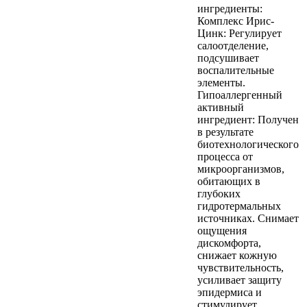
ингредиенты:
Комплекс Ирис-
Цинк: Регулирует
салоотделение,
подсушивает
воспалительные
элементы.
Гипоаллергенный
активный
ингредиент: Получен
в результате
биотехнологического
процесса от
микроорганизмов,
обитающих в
глубоких
гидротермальных
источниках. Снимает
ощущения
дискомфорта,
снижает кожную
чувствительность,
усиливает защиту
эпидермиса и
стимулирует