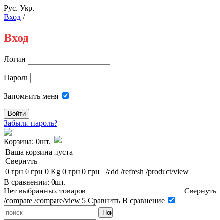
Рус.
Укр.
Вход
/
Вход
Логин
Пароль
Запомнить меня
Забыли пароль?
Корзина:
0шт.
Ваша корзина пуста
Свернуть
0 грн
0 грн
0 Kg
0 грн
0 грн
/add
/refresh
/product/view
В сравнении: 0шт.
Нет выбранных товаров
Свернуть
/compare
/compare/view
5
Сравнить
В сравнение