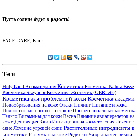
Пусть солнце будет в радость!
FACE CARE, Киев.
Теги
Косметика
Holy Land
Ароматерапия
Косметика Natura Bisse
Косметика Skeyndor
Косметика Жернетик (GERnetic)
Косметика для проблемной кожи
Косметика академи
Новообразования на коже
Отеки
Пилинг
Питание и кожа
Подростковые прыщи
Постакне
Профессиональная косметика
Тальго
Витамины для кожи
Весна
Влияние авиаперелетов на
кожу
Депиляция
Загар
Инъекционная косметология
Лечение
Растительные ингредиенты в
акне
Лечение угревой сыпи
косметике
Растяжки на коже
Родинки
Уход за кожей зимой