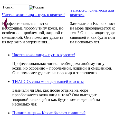
THALGO: сила моря для
Чистка кожи лица – путь к красоте!
красоты
Профессиональная чистка
Замечали ли Вы, как пос
необходима любому типу кожи, но
на море преображается к
особенно – проблемной, жирной и
тела? Она выглядит здор
смешанной. Она помогает удалить
сияющей и как будто по
из пор жир и загрязнения...
на несколько лет.
Косметика GERNETIC - 
Франции с любовью
Проблемная кожа - не приговор!
Чистка кожи лица – путь к красоте!
Препараты не просто ре
Стандарты красоты меняются год за
косметические проблемы,
Профессиональная чистка необходима любому типу
годом. Постоянно одно:
устраняют причину их
кожи, но особенно – проблемной, жирной и смешанной.
неотъемлемым атрибутом красоты
возникновения, стимули
Она помогает удалить из пор жир и загрязнения...
всегда являлась и является
естественные свойства к
идеальная кожа и чистое лицо.
восстанавливаться.
THALGO: сила моря для вашей красоты
Замечали ли Вы, как после отдыха на море
преображается кожа лица и тела? Она выглядит
здоровой, сияющей и как будто помолодевшей на
несколько лет.
Пилинг лица — Какие бывают пилинги?